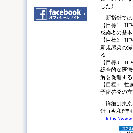
した》
新指針では
【目標1 H
感染者の基本
【目標2 H
新規感染の減
る
【目標3 H
総合的な医療
解を促進する
【目標4 性
予防啓発の充
詳細は東京
針（令和8年
https://www.