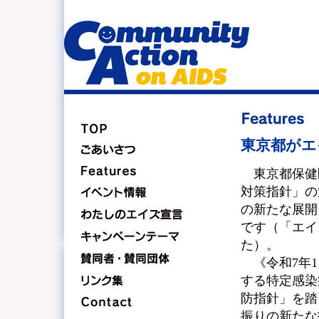
東京都がエ
東京都保健医
対策指針」の
の新たな展開
です（「エイ
た）。
《令和7年1
する特定感染
防指針」を踏
振りの新たな